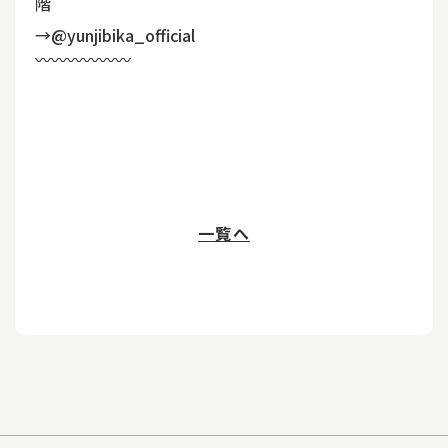
階
→
@yunjibika_official
〰︎〰︎〰︎〰︎〰︎〰︎
一覧へ